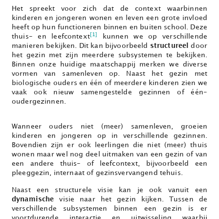
Het spreekt voor zich dat de context waarbinnen
kinderen en jongeren wonen en leven een grote invloed
heeft op hun functioneren binnen en buiten school. Deze
[1]
thuis- en leefcontext
kunnen we op verschillende
manieren bekijken. Dit kan bijvoorbeeld
structureel
door
het gezin met zijn meerdere subsystemen te bekijken.
Binnen onze huidige maatschappij merken we diverse
vormen van samenleven op. Naast het gezin met
biologische ouders en één of meerdere kinderen zien we
vaak ook nieuw samengestelde gezinnen of één-
oudergezinnen.
Wanneer ouders niet (meer) samenleven, groeien
kinderen en jongeren op in verschillende gezinnen.
Bovendien zijn er ook leerlingen die niet (meer) thuis
wonen maar wel nog deel uitmaken van een gezin of van
een andere thuis- of leefcontext, bijvoorbeeld een
pleeggezin, internaat of gezinsvervangend tehuis.
Naast een structurele visie kan je ook vanuit een
dynamische
visie naar het gezin kijken. Tussen de
verschillende subsystemen binnen een gezin is er
voortdurende interactie en uitwisseling waarbij