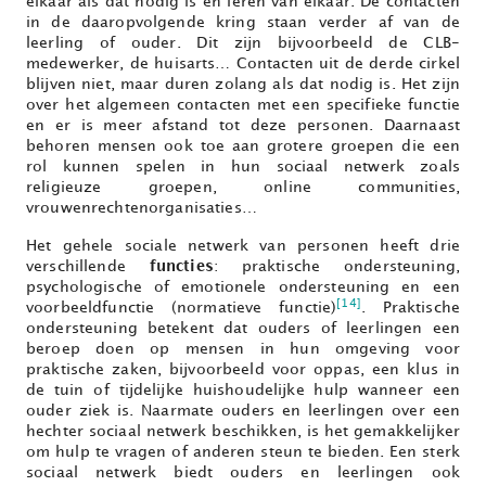
elkaar als dat nodig is en leren van elkaar. De contacten
in de daaropvolgende kring staan verder af van de
leerling of ouder. Dit zijn bijvoorbeeld de CLB-
medewerker, de huisarts… Contacten uit de derde cirkel
blijven niet, maar duren zolang als dat nodig is. Het zijn
over het algemeen contacten met een specifieke functie
en er is meer afstand tot deze personen. Daarnaast
behoren mensen ook toe aan grotere groepen die een
rol kunnen spelen in hun sociaal netwerk zoals
religieuze groepen, online communities,
vrouwenrechtenorganisaties…
Het gehele sociale netwerk van personen heeft drie
verschillende
functies
: praktische ondersteuning,
psychologische of emotionele ondersteuning en een
[14]
voorbeeldfunctie (normatieve functie)
. Praktische
ondersteuning betekent dat ouders of leerlingen een
beroep doen op mensen in hun omgeving voor
praktische zaken, bijvoorbeeld voor oppas, een klus in
de tuin of tijdelijke huishoudelijke hulp wanneer een
ouder ziek is. Naarmate ouders en leerlingen over een
hechter sociaal netwerk beschikken, is het gemakkelijker
om hulp te vragen of anderen steun te bieden. Een sterk
sociaal netwerk biedt ouders en leerlingen ook