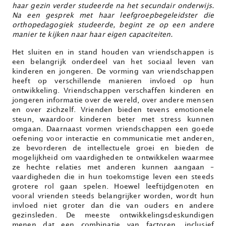
haar gezin verder studeerde na het secundair onderwijs.
Na een gesprek met haar leefgroepbegeleidster die
orthopedagogiek studeerde, begint ze op een andere
manier te kijken naar haar eigen capaciteiten.
Het sluiten en in stand houden van vriendschappen is
een belangrijk onderdeel van het sociaal leven van
kinderen en jongeren. De vorming van vriendschappen
heeft op verschillende manieren invloed op hun
ontwikkeling. Vriendschappen verschaffen kinderen en
jongeren informatie over de wereld, over andere mensen
en over zichzelf. Vrienden bieden tevens emotionele
steun, waardoor kinderen beter met stress kunnen
omgaan. Daarnaast vormen vriendschappen een goede
oefening voor interactie en communicatie met anderen,
ze bevorderen de intellectuele groei en bieden de
mogelijkheid om vaardigheden te ontwikkelen waarmee
ze hechte relaties met anderen kunnen aangaan –
vaardigheden die in hun toekomstige leven een steeds
grotere rol gaan spelen. Hoewel leeftijdgenoten en
vooral vrienden steeds belangrijker worden, wordt hun
invloed niet groter dan die van ouders en andere
gezinsleden. De meeste ontwikkelingsdeskundigen
menen dat een combinatie van factoren, inclusief