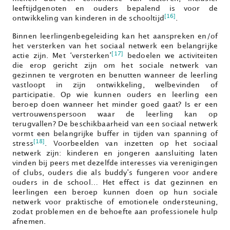
leeftijdgenoten en ouders bepalend is voor de
[16]
ontwikkeling van kinderen in de schooltijd
.
Binnen leerlingenbegeleiding kan het aanspreken en/of
het versterken van het sociaal netwerk een belangrijke
[17]
actie zijn. Met ‘versterken’
bedoelen we activiteiten
die erop gericht zijn om het sociale netwerk van
gezinnen te vergroten en benutten wanneer de leerling
vastloopt in zijn ontwikkeling, welbevinden of
participatie. Op wie kunnen ouders en leerling een
beroep doen wanneer het minder goed gaat? Is er een
vertrouwenspersoon waar de leerling kan op
terugvallen? De beschikbaarheid van een sociaal netwerk
vormt een belangrijke buffer in tijden van spanning of
[18]
stress
. Voorbeelden van inzetten op het sociaal
netwerk zijn: kinderen en jongeren aansluiting laten
vinden bij peers met dezelfde interesses via verenigingen
of clubs, ouders die als buddy’s fungeren voor andere
ouders in de school… Het effect is dat gezinnen en
leerlingen een beroep kunnen doen op hun sociale
netwerk voor praktische of emotionele ondersteuning,
zodat problemen en de behoefte aan professionele hulp
afnemen.