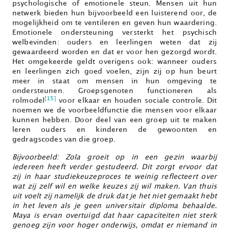
psychologische of emotionele steun. Mensen uit hun
netwerk bieden hun bijvoorbeeld een luisterend oor, de
mogelijkheid om te ventileren en geven hun waardering.
Emotionele ondersteuning versterkt het psychisch
welbevinden: ouders en leerlingen weten dat zij
gewaardeerd worden en dat er voor hen gezorgd wordt.
Het omgekeerde geldt overigens ook: wanneer ouders
en leerlingen zich goed voelen, zijn zij op hun beurt
meer in staat om mensen in hun omgeving te
ondersteunen. Groepsgenoten functioneren als
[15]
rolmodel
voor elkaar en houden sociale controle. Dit
noemen we de voorbeeldfunctie die mensen voor elkaar
kunnen hebben. Door deel van een groep uit te maken
leren ouders en kinderen de gewoonten en
gedragscodes van die groep.
Bijvoorbeeld: Zola groeit op in een gezin waarbij
iedereen heeft verder gestudeerd. Dit zorgt ervoor dat
zij in haar studiekeuzeproces te weinig reflecteert over
wat zij zelf wil en welke keuzes zij wil maken. Van thuis
uit voelt zij namelijk de druk dat je het niet gemaakt hebt
in het leven als je geen universitair diploma behaalde.
Maya is ervan overtuigd dat haar capaciteiten niet sterk
genoeg zijn voor hoger onderwijs, omdat er niemand in