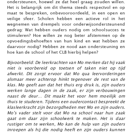
ondersteunen, hoewel ze dat heel graag zouden willen.
Het is belangrijk om dit thema steeds respectvol en op
maat te bespreken, onbevooroordeeld, in een open en
veilige sfeer. Scholen hebben een actieve rol in het
wegnemen van drempels voor onderwijsondersteunend
gedrag: Wat hebben ouders nodig om schoolsucces te
stimuleren? Hoe willen ze nog beter afstemmen op de
opvoedingsbehoeften van hun kind en wat hebben ze
daarvoor nodig? Hebben ze nood aan ondersteuning en
hoe kan de school of het CLB hierbij helpen?
Bijvoorbeeld: De leerkrachten van Mo merken dat hij vaak
niet is voorbereid op toetsen of taken niet op tijd
afwerkt. Dit zorgt ervoor dat Mo qua leervorderingen
alsmaar meer achterop hinkt tegenover de rest van de
klas. Mo geeft aan dat het thuis erg druk is, zijn ouders
werken lange dagen in de zaak, er zijn verbouwingen
naast de deur… Dit maakt het voor hem moeilijk om
thuis te studeren. Tijdens een oudercontact bespreekt de
klasleerkracht zijn bezorgdheden met Mo en zijn ouders.
Mo’s vader stelt voor dat Mo na school naar hun zaak
gaat om daar zijn schoolwerk te maken. Het is daar
rustiger om te werken, Mo kan de hulp van zijn ouders
inroepen
als hij die nodig heeft en zijn ouders kunnen