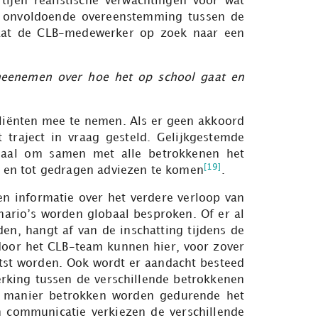
ijen realistische verwachtingen voor wat
Bij onvoldoende overeenstemming tussen de
 gaat de CLB-medewerker op zoek naar een
meenemen over hoe het op school gaat en
cliënten mee te nemen. Als er geen akkoord
 traject in vraag gesteld. Gelijkgestemde
ciaal om samen met alle betrokkenen het
[19]
en en tot gedragen adviezen te komen
.
en informatie over het verdere verloop van
enario’s worden globaal besproken. Of er al
en, hangt af van de inschatting tijdens de
door het CLB-team kunnen hier, voor zover
hetst worden. Ook wordt er aandacht besteed
king tussen de verschillende betrokkenen
e manier betrokken worden gedurende het
n communicatie verkiezen de verschillende