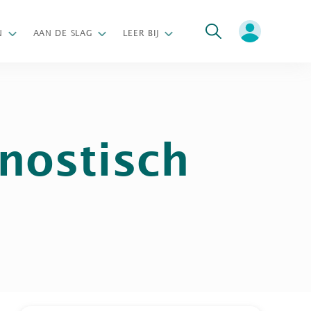
oeken
N
AAN DE SLAG
LEER BIJ
nostisch