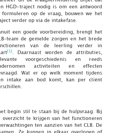
anneer uit de vraagverheldering blijkt dat
en HGD-traject nodig is om een antwoord
e formuleren op de vraag, bouwen we het
aject verder op via de intakefase.
anuit een goede voorbereiding, brengt het
LB-team de gemelde zorgen en het brede
unctioneren van de leerling verder in
[1]
art
. Daarnaast worden de attributies,
elevante voorgeschiedenis en reeds
ndernomen activiteiten en effecten
evraagd. Wat er op welk moment tijdens
en intake aan bod komt, kan per cliënt
rschillen.
t begin stil te staan bij de hulpvraag. Bij
 overzicht te krijgen van het functioneren
 verwachtingen ten aanzien van het CLB. De
samen. Ze kunnen in elkaar overlopen of