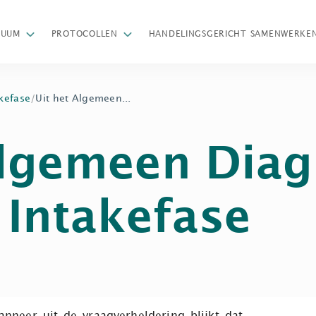
Z
NUUM
PROTOCOLLEN
HANDELINGSGERICHT SAMENWERKE
kefase
/
Uit het Algemeen...
Algemeen Diag
 Intakefase