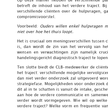
Op deze manier hebben de verschillende part
betreft de inhoud van het verdere traject. 
verschillende cliënten over de hulpvragen,
compromisvoorstel.
Voorbeeld:
Ouders willen enkel hulpvragen 
niet over hoe het thuis loopt.
Het is cruciaal om meningsverschillen tussen 
is, dan wordt de zin van het vervolg van het
wensen en verwachtingen zijn namelijk cru
handelingsgericht diagnostisch traject te lop
Ten slotte biedt de CLB-medewerker de cliënt
het traject: verschillende mogelijke vervolgsc
dan niet verder onderzoek zal uitgevoerd word
strategiefase. Mogelijkheden voor onderzoek 
dit al in te schatten is vanuit de intake, gesc
aan hoe de verdere communicatie en samenwer
verder wordt vormgegeven. Wie wil op welk
verdere traject? Welke vorm en frequentie va