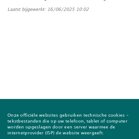
Laatst bijgewerkt: 16/06/2025 10:02
Onze officiële websites gebruiken technische cookies -
Over Prodia
FAQ
tekstbestanden die op uw telefoon, tablet of computer
worden opgeslagen door een server waarmee de
Nieuwsflash
Inschrijven voor de Prodiabrief
internetprovider (ISP) de website weergeeft.